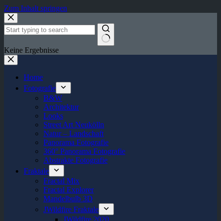
Zum Inhalt springen
Keine Ergebnisse
Home
Fotografie
B&W
Architektur
Looks
Street Art Neukölln
Natur – Landschaft
Panorama Fotografie
360° Panorama Fotografie
Abstrakte Fotografie
Fraktale
Fractal Mix
Fractal Explorer
Mandelbulb 3D
JWildfire Fraktale
JWildfire 2020