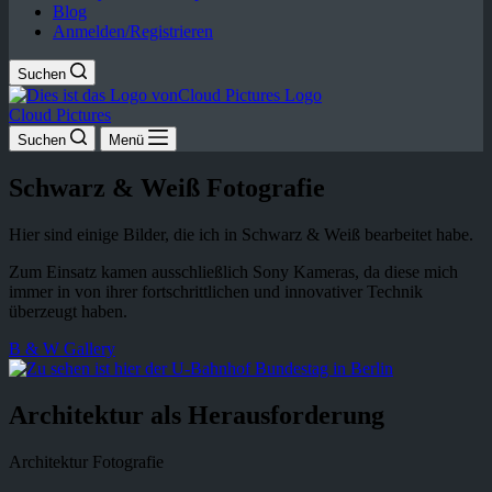
Blog
Anmelden/Registrieren
Suchen
Cloud Pictures
Suchen
Menü
Schwarz & Weiß Fotografie
Hier sind einige Bilder, die ich in Schwarz & Weiß bearbeitet habe.
Zum Einsatz kamen ausschließlich Sony Kameras, da diese mich
immer in von ihrer fortschrittlichen und innovativer Technik
überzeugt haben.
B & W Gallery
Architektur als Herausforderung
Architektur Fotografie