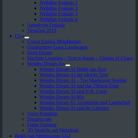
JWildfire Fraktale 1
JWildfire Fraktale 2
JWildfire Fraktale 3
JWildfire Fraktale 4
Apophysis Fraktale
TieraZon 2019
CG
Unreal Engine MetaHuman
Quadspinner Gaea Landscapes
Deep Dream
Machine Learning – Text to Image – Visions of Chaos
Wombo Dream Ai
Wombo Dream AI Bilder aus Text
Wombo Dream AI der gleiche Text
Wombo Dream Ai – The Mushroom Session
Wombo Dream AI und das ZBrush Ding
Wombo Dream AI und H.R. Giger
Wombo Dream Ai Mix
Wombo Dream KI Architektur und Landschaft
Wombo Dream AI und die Literatur
Verve Paintings
Dreamscope
Flame Painting
3D Modelle auf Sketchfab
Red/Cyan Stereoscopic CGI