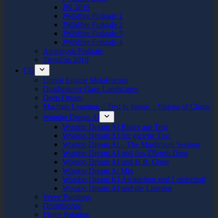
JW 2019
JWildfire Fraktale 1
JWildfire Fraktale 2
JWildfire Fraktale 3
JWildfire Fraktale 4
Apophysis Fraktale
TieraZon 2019
CG
Unreal Engine MetaHuman
Quadspinner Gaea Landscapes
Deep Dream
Machine Learning – Text to Image – Visions of Chaos
Wombo Dream Ai
Wombo Dream AI Bilder aus Text
Wombo Dream AI der gleiche Text
Wombo Dream Ai – The Mushroom Session
Wombo Dream AI und das ZBrush Ding
Wombo Dream AI und H.R. Giger
Wombo Dream Ai Mix
Wombo Dream KI Architektur und Landschaft
Wombo Dream AI und die Literatur
Verve Paintings
Dreamscope
Flame Painting