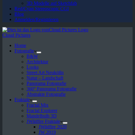
3D Modelle auf Sketchfab
Red/Cyan Stereoscopic CGI
Blog
Anmelden/Registrieren
Cloud Pictures
Home
Fotografie
B&W
Architektur
Looks
Street Art Neukölln
Natur – Landschaft
Panorama Fotografie
360° Panorama Fotografie
Abstrakte Fotografie
Fraktale
Fractal Mix
Fractal Explorer
Mandelbulb 3D
JWildfire Fraktale
JWildfire 2020
JW 2019