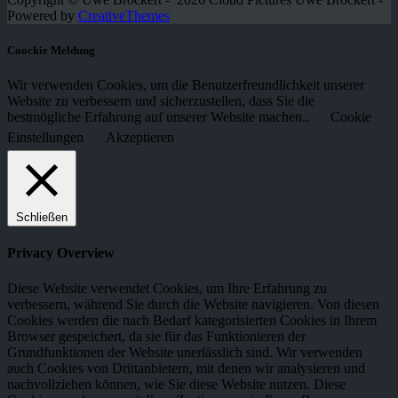
Powered by
CreativeThemes
Coockie Meldung
Wir verwenden Cookies, um die Benutzerfreundlichkeit unserer
Website zu verbessern und sicherzustellen, dass Sie die
bestmögliche Erfahrung auf unserer Website machen..
Cookie
Einstellungen
Akzeptieren
Schließen
Privacy Overview
Diese Website verwendet Cookies, um Ihre Erfahrung zu
verbessern, während Sie durch die Website navigieren. Von diesen
Cookies werden die nach Bedarf kategorisierten Cookies in Ihrem
Browser gespeichert, da sie für das Funktionieren der
Grundfunktionen der Website unerlässlich sind. Wir verwenden
auch Cookies von Drittanbietern, mit denen wir analysieren und
nachvollziehen können, wie Sie diese Website nutzen. Diese