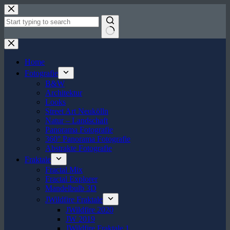
Zum
Inhalt
springen
Keine
Ergebnisse
Home
Fotografie
B&W
Architektur
Looks
Street Art Neukölln
Natur – Landschaft
Panorama Fotografie
360° Panorama Fotografie
Abstrakte Fotografie
Fraktale
Fractal Mix
Fractal Explorer
Mandelbulb 3D
JWildfire Fraktale
JWildfire 2020
JW 2019
JWildfire Fraktale 1