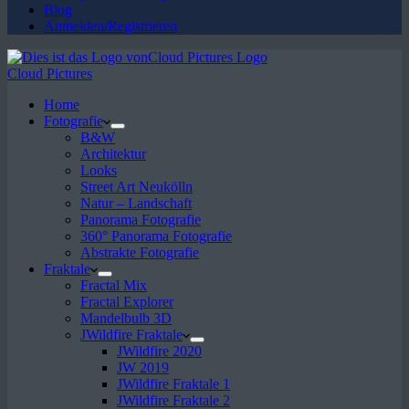
Blog
Anmelden/Registrieren
Cloud Pictures
Home
Fotografie
B&W
Architektur
Looks
Street Art Neukölln
Natur – Landschaft
Panorama Fotografie
360° Panorama Fotografie
Abstrakte Fotografie
Fraktale
Fractal Mix
Fractal Explorer
Mandelbulb 3D
JWildfire Fraktale
JWildfire 2020
JW 2019
JWildfire Fraktale 1
JWildfire Fraktale 2