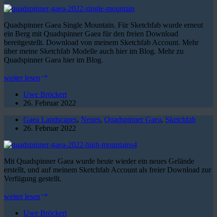
Quadspinner Gaea Single Mountain. Für Sketchfab wurde erneut
ein Berg mit Quadspinner Gaea für den freien Download
bereitgestellt. Download von meinem Sketchfab Account. Mehr
über meine Sketchfab Modelle auch hier im Blog. Mehr zu
Quadspinner Gaea hier im Blog.
3D
weiter lesen
Single
Mountain
Uwe Bröckert
on
26. Februar 2022
Sketchfab
Gaea Landscapes
,
Neues
,
Quadspinner Gaea
,
Sketchfab
26. Februar 2022
Mit Quadspinner Gaea wurde heute wieder ein neues Gelände
erstellt, und auf meinem Sketchfab Account als freier Download zur
Verfügung gestellt.
Neues
weiter lesen
Gelände
mit
Uwe Bröckert