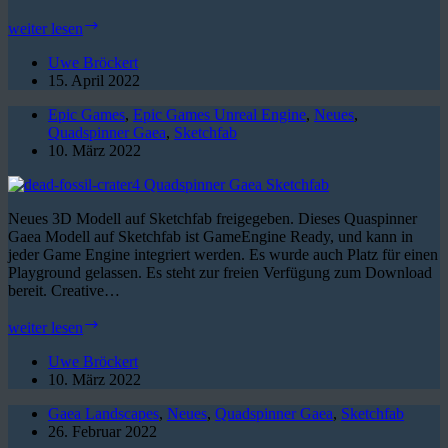
Quadspinner
weiter lesen
Gaea
Bleeding
Uwe Bröckert
Edge
15. April 2022
1.3.1.2
Epic Games
,
Epic Games Unreal Engine
,
Neues
,
Quadspinner Gaea
,
Sketchfab
10. März 2022
Neues 3D Modell auf Sketchfab freigegeben. Dieses Quaspinner
Gaea Modell auf Sketchfab ist GameEngine Ready, und kann in
jeder Game Engine integriert werden. Es wurde auch Platz für einen
Playground gelassen. Es steht zur freien Verfügung zum Download
bereit. Creative…
Sketchfab
weiter lesen
3D
Modell
Uwe Bröckert
erstellt.
10. März 2022
Gaea Landscapes
,
Neues
,
Quadspinner Gaea
,
Sketchfab
26. Februar 2022