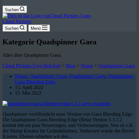
Suchen
Cloud Pictures
Suchen
Menü
Kategorie
Quadspinner Gaea
Alles über Quadspinner Gaea.
Cloud Pictures Uwe Bröckert
>
Blog
>
Neues
>
Quadspinner Gaea
Neues
,
Quadspinner Gaea
,
Quadspinner Gaea
,
Quadspinner
Gaea Bleeding Edge
15. April 2022
15. Mai 2022
Quadspinner veröffentlicht neue Version von Gaea Bleeding Edge.
Die Quadspinner Gaea Bleeding Edge (Beta) Version 1.3.1.2
kommt mit ein paar Neuerungen, und Verbesserungen. Neu ist z.B.
der Slump Knoten für Geländeformen. Verbessert wurde der Rivers
Knoten. Ebenso erhielten wir den…