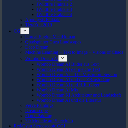
JWildfire Fraktale 2
JWildfire Fraktale 3
JWildfire Fraktale 4
Apophysis Fraktale
TieraZon 2019
CG
Unreal Engine MetaHuman
Quadspinner Gaea Landscapes
Deep Dream
Machine Learning – Text to Image – Visions of Chaos
Wombo Dream Ai
Wombo Dream AI Bilder aus Text
Wombo Dream AI der gleiche Text
Wombo Dream Ai – The Mushroom Session
Wombo Dream AI und das ZBrush Ding
Wombo Dream AI und H.R. Giger
Wombo Dream Ai Mix
Wombo Dream KI Architektur und Landschaft
Wombo Dream AI und die Literatur
Verve Paintings
Dreamscope
Flame Painting
3D Modelle auf Sketchfab
Red/Cyan Stereoscopic CGI