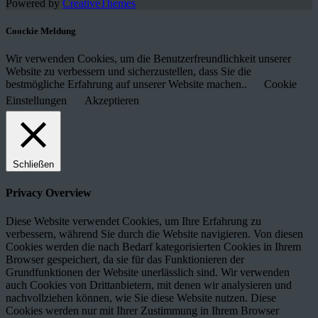
Powered by
CreativeThemes
Coockie Meldung
Wir verwenden Cookies, um die Benutzerfreundlichkeit unserer
Website zu verbessern und sicherzustellen, dass Sie die
bestmögliche Erfahrung auf unserer Website machen..
Cookie
Einstellungen
Akzeptieren
Schließen
Privacy Overview
Diese Website verwendet Cookies, um Ihre Erfahrung zu
verbessern, während Sie durch die Website navigieren. Von diesen
Cookies werden die nach Bedarf kategorisierten Cookies in Ihrem
Browser gespeichert, da sie für das Funktionieren der
Grundfunktionen der Website unerlässlich sind. Wir verwenden
auch Cookies von Drittanbietern, mit denen wir analysieren und
nachvollziehen können, wie Sie diese Website nutzen. Diese
Cookies werden nur mit Ihrer Zustimmung in Ihrem Browser