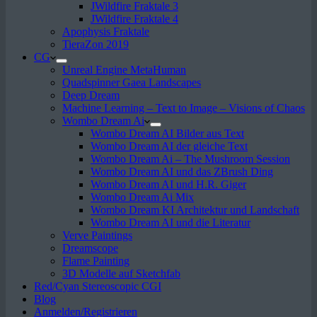
JWildfire Fraktale 3
JWildfire Fraktale 4
Apophysis Fraktale
TieraZon 2019
CG
Unreal Engine MetaHuman
Quadspinner Gaea Landscapes
Deep Dream
Machine Learning – Text to Image – Visions of Chaos
Wombo Dream Ai
Wombo Dream AI Bilder aus Text
Wombo Dream AI der gleiche Text
Wombo Dream Ai – The Mushroom Session
Wombo Dream AI und das ZBrush Ding
Wombo Dream AI und H.R. Giger
Wombo Dream Ai Mix
Wombo Dream KI Architektur und Landschaft
Wombo Dream AI und die Literatur
Verve Paintings
Dreamscope
Flame Painting
3D Modelle auf Sketchfab
Red/Cyan Stereoscopic CGI
Blog
Anmelden/Registrieren