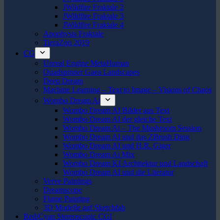
JWildfire Fraktale 2
JWildfire Fraktale 3
JWildfire Fraktale 4
Apophysis Fraktale
TieraZon 2019
CG
Unreal Engine MetaHuman
Quadspinner Gaea Landscapes
Deep Dream
Machine Learning – Text to Image – Visions of Chaos
Wombo Dream Ai
Wombo Dream AI Bilder aus Text
Wombo Dream AI der gleiche Text
Wombo Dream Ai – The Mushroom Session
Wombo Dream AI und das ZBrush Ding
Wombo Dream AI und H.R. Giger
Wombo Dream Ai Mix
Wombo Dream KI Architektur und Landschaft
Wombo Dream AI und die Literatur
Verve Paintings
Dreamscope
Flame Painting
3D Modelle auf Sketchfab
Red/Cyan Stereoscopic CGI