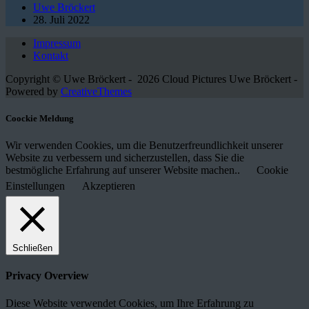
Uwe Bröckert
28. Juli 2022
Impressum
Kontakt
Copyright © Uwe Bröckert - 2026 Cloud Pictures Uwe Bröckert -
Powered by
CreativeThemes
Coockie Meldung
Wir verwenden Cookies, um die Benutzerfreundlichkeit unserer
Website zu verbessern und sicherzustellen, dass Sie die
bestmögliche Erfahrung auf unserer Website machen..
Cookie
Einstellungen
Akzeptieren
Schließen
Privacy Overview
Diese Website verwendet Cookies, um Ihre Erfahrung zu