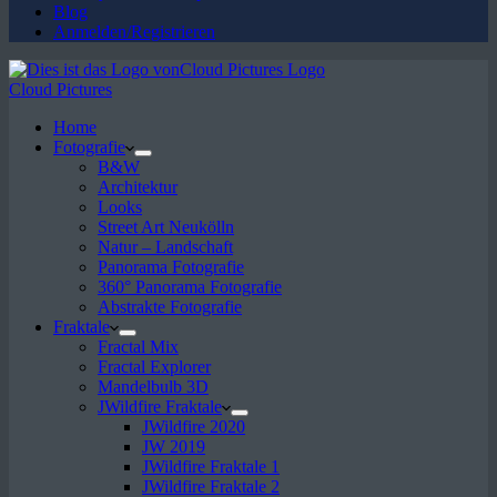
Blog
Anmelden/Registrieren
Cloud Pictures
Home
Fotografie
B&W
Architektur
Looks
Street Art Neukölln
Natur – Landschaft
Panorama Fotografie
360° Panorama Fotografie
Abstrakte Fotografie
Fraktale
Fractal Mix
Fractal Explorer
Mandelbulb 3D
JWildfire Fraktale
JWildfire 2020
JW 2019
JWildfire Fraktale 1
JWildfire Fraktale 2