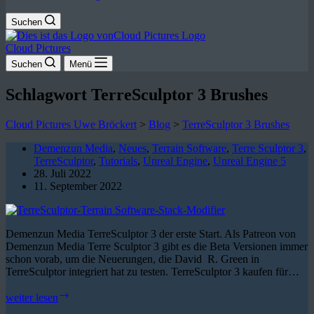
Suchen
Cloud Pictures
Suchen
Menü
Schlagwort
TerreSculptor 3 Brushes
Cloud Pictures Uwe Bröckert
>
Blog
>
TerreSculptor 3 Brushes
Demenzun Media
,
Neues
,
Terrain Software
,
Terre Sculptor 3
,
TerreSculptor
,
Tutorials
,
Unreal Engine
,
Unreal Engine 5
28. Juli 2022
11. September 2022
Demenzun Media TerreSculptor 3 der erste Start. Als Patreon von
Demenzun Media Terre Sculptor 3 gibt es die Beta Versionen immer
schon vorab, um die Neuerungen, die David R. Green in
TerreSculptor integriert hat zu testen. TerreSculptor 3 kaufen für…
TerreSculptor
weiter lesen
3