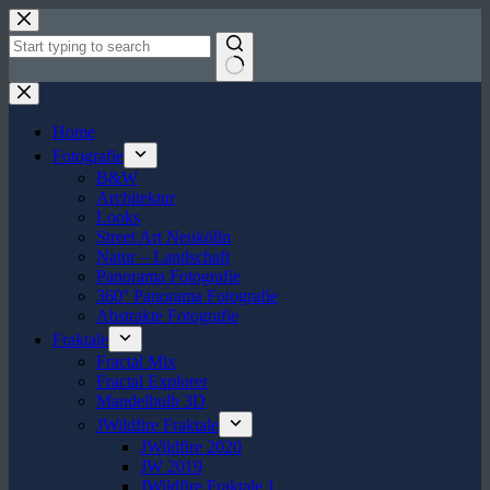
Zum
Inhalt
springen
Keine
Ergebnisse
Home
Fotografie
B&W
Architektur
Looks
Street Art Neukölln
Natur – Landschaft
Panorama Fotografie
360° Panorama Fotografie
Abstrakte Fotografie
Fraktale
Fractal Mix
Fractal Explorer
Mandelbulb 3D
JWildfire Fraktale
JWildfire 2020
JW 2019
JWildfire Fraktale 1