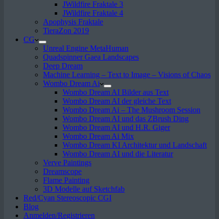
JWildfire Fraktale 3
JWildfire Fraktale 4
Apophysis Fraktale
TieraZon 2019
CG
Unreal Engine MetaHuman
Quadspinner Gaea Landscapes
Deep Dream
Machine Learning – Text to Image – Visions of Chaos
Wombo Dream Ai
Wombo Dream AI Bilder aus Text
Wombo Dream AI der gleiche Text
Wombo Dream Ai – The Mushroom Session
Wombo Dream AI und das ZBrush Ding
Wombo Dream AI und H.R. Giger
Wombo Dream Ai Mix
Wombo Dream KI Architektur und Landschaft
Wombo Dream AI und die Literatur
Verve Paintings
Dreamscope
Flame Painting
3D Modelle auf Sketchfab
Red/Cyan Stereoscopic CGI
Blog
Anmelden/Registrieren