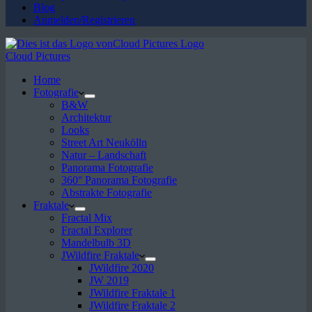
Blog
Anmelden/Registrieren
Cloud Pictures
Home
Fotografie
B&W
Architektur
Looks
Street Art Neukölln
Natur – Landschaft
Panorama Fotografie
360° Panorama Fotografie
Abstrakte Fotografie
Fraktale
Fractal Mix
Fractal Explorer
Mandelbulb 3D
JWildfire Fraktale
JWildfire 2020
JW 2019
JWildfire Fraktale 1
JWildfire Fraktale 2