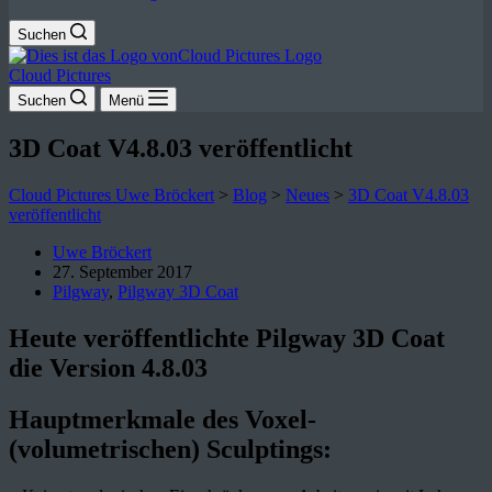
Suchen
Cloud Pictures
Suchen
Menü
3D Coat V4.8.03 veröffentlicht
Cloud Pictures Uwe Bröckert
>
Blog
>
Neues
>
3D Coat V4.8.03
veröffentlicht
Uwe Bröckert
27. September 2017
Pilgway
,
Pilgway 3D Coat
Heute veröffentlichte Pilgway 3D Coat
die Version 4.8.03
Hauptmerkmale des Voxel-
(volumetrischen) Sculptings: