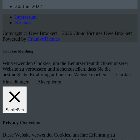
24. Juni 2022
Impressum
Kontakt
Copyright © Uwe Bröckert - 2026 Cloud Pictures Uwe Bröckert -
Powered by
CreativeThemes
Coockie Meldung
Wir verwenden Cookies, um die Benutzerfreundlichkeit unserer
Website zu verbessern und sicherzustellen, dass Sie die
bestmögliche Erfahrung auf unserer Website machen..
Cookie
Einstellungen
Akzeptieren
Schließen
Privacy Overview
Diese Website verwendet Cookies, um Ihre Erfahrung zu