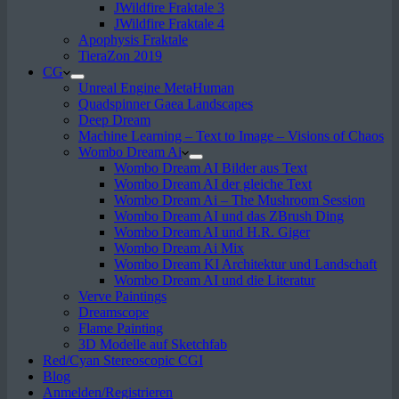
JWildfire Fraktale 3
JWildfire Fraktale 4
Apophysis Fraktale
TieraZon 2019
CG
Unreal Engine MetaHuman
Quadspinner Gaea Landscapes
Deep Dream
Machine Learning – Text to Image – Visions of Chaos
Wombo Dream Ai
Wombo Dream AI Bilder aus Text
Wombo Dream AI der gleiche Text
Wombo Dream Ai – The Mushroom Session
Wombo Dream AI und das ZBrush Ding
Wombo Dream AI und H.R. Giger
Wombo Dream Ai Mix
Wombo Dream KI Architektur und Landschaft
Wombo Dream AI und die Literatur
Verve Paintings
Dreamscope
Flame Painting
3D Modelle auf Sketchfab
Red/Cyan Stereoscopic CGI
Blog
Anmelden/Registrieren