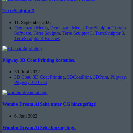
TerreSculptor 3
11. September 2022
Demenzun Media
,
Demenzun Media TerreSculptor
,
Terrain
Software
,
Terre Sculptor
,
Terre Sculptor 3
,
TerreSculptor 3
,
TerreSculptor 3 Brushes
Pilgway 3D Coat Printing kostenlos.
30. Juni 2022
3D Coat
,
3D Coat Printing
,
3DCoatPrint
,
3DPrint
,
Pilgway
,
Pilgway 3D Coat
Wombo Dream Ai Seite unter CG hinzugefügt!
6. Juni 2022
Wombo Dream Ai Seite hinzugefügt.