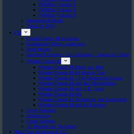
JWildfire Fraktale 2
JWildfire Fraktale 3
JWildfire Fraktale 4
Apophysis Fraktale
TieraZon 2019
CG
Unreal Engine MetaHuman
Quadspinner Gaea Landscapes
Deep Dream
Machine Learning – Text to Image – Visions of Chaos
Wombo Dream Ai
Wombo Dream AI Bilder aus Text
Wombo Dream AI der gleiche Text
Wombo Dream Ai – The Mushroom Session
Wombo Dream AI und das ZBrush Ding
Wombo Dream AI und H.R. Giger
Wombo Dream Ai Mix
Wombo Dream KI Architektur und Landschaft
Wombo Dream AI und die Literatur
Verve Paintings
Dreamscope
Flame Painting
3D Modelle auf Sketchfab
Red/Cyan Stereoscopic CGI