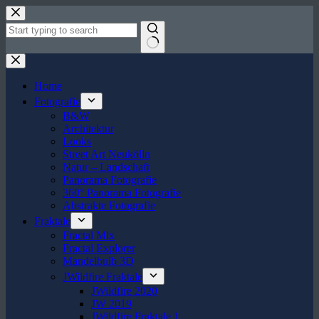
Zum
Inhalt
springen
Keine
Ergebnisse
Home
Fotografie
B&W
Architektur
Looks
Street Art Neukölln
Natur – Landschaft
Panorama Fotografie
360° Panorama Fotografie
Abstrakte Fotografie
Fraktale
Fractal Mix
Fractal Explorer
Mandelbulb 3D
JWildfire Fraktale
JWildfire 2020
JW 2019
JWildfire Fraktale 1