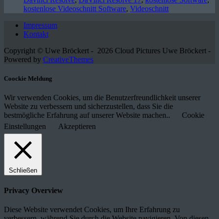
kostenlose Videoschnitt Software
,
Videoschnitt
Impressum
Kontakt
Copyright © Uwe Bröckert - 2026 Cloud Pictures Uwe Bröckert -
Powered by
CreativeThemes
Coockie Meldung
Wir verwenden Cookies, um die Benutzerfreundlichkeit unserer
Website zu verbessern und sicherzustellen, dass Sie die
bestmögliche Erfahrung auf unserer Website machen..
Cookie
Einstellungen
Akzeptieren
Schließen
Privacy Overview
Diese Website verwendet Cookies, um Ihre Erfahrung zu
verbessern, während Sie durch die Website navigieren. Von diesen