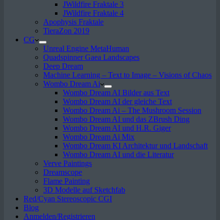
JWildfire Fraktale 3
JWildfire Fraktale 4
Apophysis Fraktale
TieraZon 2019
CG
Unreal Engine MetaHuman
Quadspinner Gaea Landscapes
Deep Dream
Machine Learning – Text to Image – Visions of Chaos
Wombo Dream Ai
Wombo Dream AI Bilder aus Text
Wombo Dream AI der gleiche Text
Wombo Dream Ai – The Mushroom Session
Wombo Dream AI und das ZBrush Ding
Wombo Dream AI und H.R. Giger
Wombo Dream Ai Mix
Wombo Dream KI Architektur und Landschaft
Wombo Dream AI und die Literatur
Verve Paintings
Dreamscope
Flame Painting
3D Modelle auf Sketchfab
Red/Cyan Stereoscopic CGI
Blog
Anmelden/Registrieren