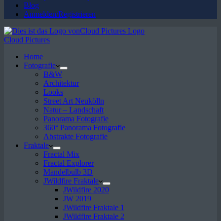
Blog
Anmelden/Registrieren
Cloud Pictures
Home
Fotografie
B&W
Architektur
Looks
Street Art Neukölln
Natur – Landschaft
Panorama Fotografie
360° Panorama Fotografie
Abstrakte Fotografie
Fraktale
Fractal Mix
Fractal Explorer
Mandelbulb 3D
JWildfire Fraktale
JWildfire 2020
JW 2019
JWildfire Fraktale 1
JWildfire Fraktale 2