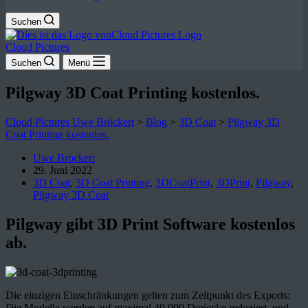
Suchen
Cloud Pictures
Suchen
Menü
Pilgway 3D Coat Printing kostenlos.
Cloud Pictures Uwe Bröckert
>
Blog
>
3D Coat
>
Pilgway 3D
Coat Printing kostenlos.
Uwe Bröckert
29. Juni 2022
3D Coat
,
3D Coat Printing
,
3DCoatPrint
,
3DPrint
,
Pilgway
,
Pilgway 3D Coat
Pilgway gibt 3D Print Software kostenlos
ab.
Die einzigen Einschränkungen gelten zum Zeitpunkt des Exports:
Die Modelle werden auf maximal 40.000 Dreiecke reduziert, und