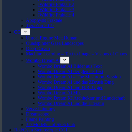
JWildfire Fraktale 2
JWildfire Fraktale 3
JWildfire Fraktale 4
Apophysis Fraktale
TieraZon 2019
CG
Unreal Engine MetaHuman
Quadspinner Gaea Landscapes
Deep Dream
Machine Learning – Text to Image – Visions of Chaos
Wombo Dream Ai
Wombo Dream AI Bilder aus Text
Wombo Dream AI der gleiche Text
Wombo Dream Ai – The Mushroom Session
Wombo Dream AI und das ZBrush Ding
Wombo Dream AI und H.R. Giger
Wombo Dream Ai Mix
Wombo Dream KI Architektur und Landschaft
Wombo Dream AI und die Literatur
Verve Paintings
Dreamscope
Flame Painting
3D Modelle auf Sketchfab
Red/Cyan Stereoscopic CGI