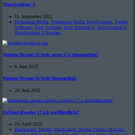
TerreSculptor 3
11. September 2022
Demenzun Media
,
Demenzun Media TerreSculptor
,
Terrain
Software
,
Terre Sculptor
,
Terre Sculptor 3
,
TerreSculptor 3
,
TerreSculptor 3 Brushes
Wombo Dream Ai Seite unter CG hinzugefügt!
6. Juni 2022
Wombo Dream Ai Seite hinzugefügt.
24. Juni 2022
DaVinci Resolve 17.4.6 veröffentlicht!
19. April 2022
Blackmagic Design
,
Blackmagic Design Davinci Resolve
,
Davinci Resolve
,
DaVinci Resolve 17
,
kostenlose Software
,