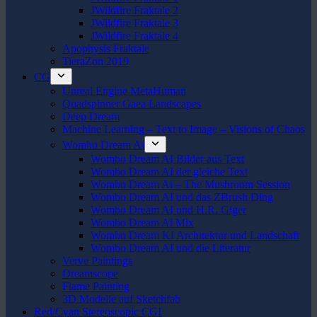
JWildfire Fraktale 2
JWildfire Fraktale 3
JWildfire Fraktale 4
Apophysis Fraktale
TieraZon 2019
CG
Unreal Engine MetaHuman
Quadspinner Gaea Landscapes
Deep Dream
Machine Learning – Text to Image – Visions of Chaos
Wombo Dream Ai
Wombo Dream AI Bilder aus Text
Wombo Dream AI der gleiche Text
Wombo Dream Ai – The Mushroom Session
Wombo Dream AI und das ZBrush Ding
Wombo Dream AI und H.R. Giger
Wombo Dream Ai Mix
Wombo Dream KI Architektur und Landschaft
Wombo Dream AI und die Literatur
Verve Paintings
Dreamscope
Flame Painting
3D Modelle auf Sketchfab
Red/Cyan Stereoscopic CGI