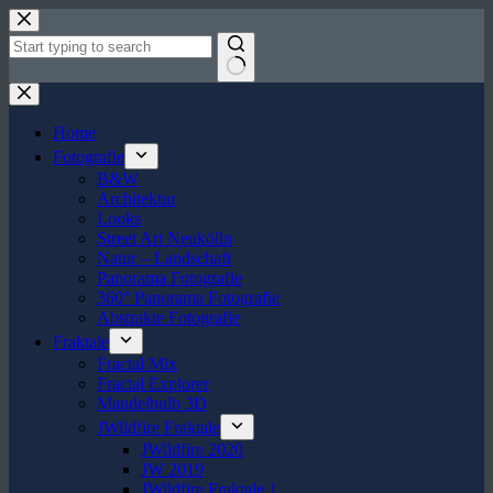
Zum
Inhalt
springen
Keine
Ergebnisse
Home
Fotografie
B&W
Architektur
Looks
Street Art Neukölln
Natur – Landschaft
Panorama Fotografie
360° Panorama Fotografie
Abstrakte Fotografie
Fraktale
Fractal Mix
Fractal Explorer
Mandelbulb 3D
JWildfire Fraktale
JWildfire 2020
JW 2019
JWildfire Fraktale 1