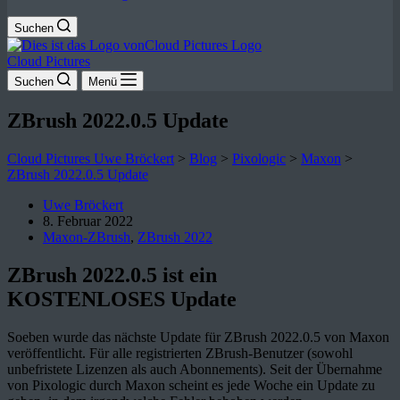
Suchen
Cloud Pictures
Suchen
Menü
ZBrush 2022.0.5 Update
Cloud Pictures Uwe Bröckert
>
Blog
>
Pixologic
>
Maxon
>
ZBrush 2022.0.5 Update
Uwe Bröckert
8. Februar 2022
Maxon-ZBrush
,
ZBrush 2022
ZBrush 2022.0.5 ist ein
KOSTENLOSES
Update
Soeben wurde das nächste Update für ZBrush 2022.0.5 von Maxon
veröffentlicht. Für alle registrierten ZBrush-Benutzer (sowohl
unbefristete Lizenzen als auch Abonnements). Seit der Übernahme
von Pixologic durch Maxon scheint es jede Woche ein Update zu