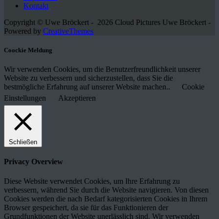
Kontakt
Copyright © Uwe Bröckert - 2026 Cloud Pictures Uwe Bröckert -
Powered by
CreativeThemes
Coockie Meldung
Wir verwenden Cookies, um die Benutzerfreundlichkeit unserer
Website zu verbessern und sicherzustellen, dass Sie die
bestmögliche Erfahrung auf unserer Website machen..
Cookie
Einstellungen
Akzeptieren
Schließen
Privacy Overview
Diese Website verwendet Cookies, um Ihre Erfahrung zu
verbessern, während Sie durch die Website navigieren. Von diesen
Cookies werden die nach Bedarf kategorisierten Cookies in Ihrem
Browser gespeichert, da sie für das Funktionieren der
Grundfunktionen der Website unerlässlich sind. Wir verwenden