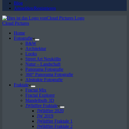
Blog
Anmelden/Registrieren
Cloud Pictures
Home
Fotografie
B&W
Architektur
Looks
Street Art Neukölln
Natur – Landschaft
Panorama Fotografie
360° Panorama Fotografie
Abstrakte Fotografie
Fraktale
Fractal Mix
Fractal Explorer
Mandelbulb 3D
JWildfire Fraktale
JWildfire 2020
JW 2019
JWildfire Fraktale 1
JWildfire Fraktale 2