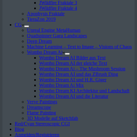
JWildfire Fraktale 3
JWildfire Fraktale 4
Apophysis Fraktale
TieraZon 2019
CG
Unreal Engine MetaHuman
Quadspinner Gaea Landscapes
Deep Dream
Machine Learning – Text to Image – Visions of Chaos
Wombo Dream Ai
Wombo Dream AI Bilder aus Text
Wombo Dream AI der gleiche Text
Wombo Dream Ai – The Mushroom Session
Wombo Dream AI und das ZBrush Ding
Wombo Dream AI und H.R. Giger
Wombo Dream Ai Mix
Wombo Dream KI Architektur und Landschaft
Wombo Dream AI und die Literatur
Verve Paintings
Dreamscope
Flame Painting
3D Modelle auf Sketchfab
Red/Cyan Stereoscopic CGI
Blog
Anmelden/Registrieren