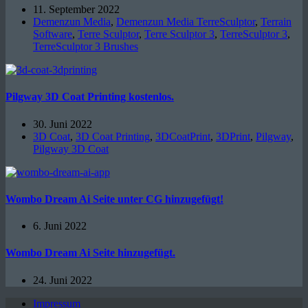
11. September 2022
Demenzun Media
,
Demenzun Media TerreSculptor
,
Terrain
Software
,
Terre Sculptor
,
Terre Sculptor 3
,
TerreSculptor 3
,
TerreSculptor 3 Brushes
Pilgway 3D Coat Printing kostenlos.
30. Juni 2022
3D Coat
,
3D Coat Printing
,
3DCoatPrint
,
3DPrint
,
Pilgway
,
Pilgway 3D Coat
Wombo Dream Ai Seite unter CG hinzugefügt!
6. Juni 2022
Wombo Dream Ai Seite hinzugefügt.
24. Juni 2022
Impressum